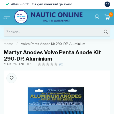
)
Alles wordt
uit eigen voorraad
geleverd
Beste
9.6
0
MENU
Home
/
Volvo Penta Anode Kit 290-DP, Aluminium
Martyr Anodes Volvo Penta Anode Kit
290-DP, Aluminium
(0)
MARTYR ANODES