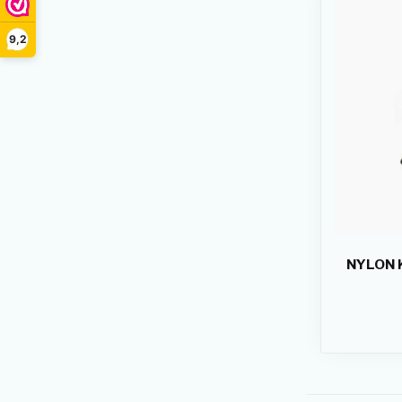
9,2
NYLON K