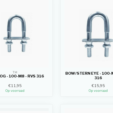
TM
BOW/STERN EYE - 100-M
G - 100-M8 - RVS 316
316
€11,95
€15,95
Op voorraad
Op voorraad