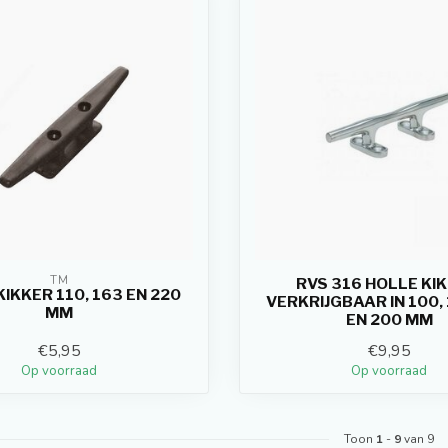
TM
RVS 316 HOLLE KIK
IKKER 110, 163 EN 220
VERKRIJGBAAR IN 100, 
MM
EN 200 MM
€5,95
€9,95
Op voorraad
Op voorraad
Toon
1
-
9
van 9