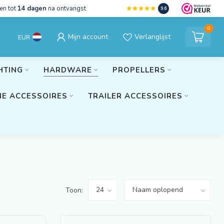
en tot
14 dagen
na ontvangst
9.6
0
Mijn account
Verlanglijst
EUR
HTING
HARDWARE
PROPELLERS
E ACCESSOIRES
TRAILER ACCESSOIRES
Toon: