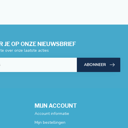
 JE OP ONZE NIEUWSBRIEF
gte over onze laatste acties
ABONNEER
MIJN ACCOUNT
Account informatie
Mijn bestellingen