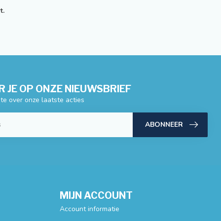
t.
 JE OP ONZE NIEUWSBRIEF
gte over onze laatste acties
ABONNEER
MIJN ACCOUNT
Account informatie