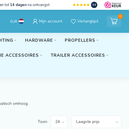
en tot
14 dagen
na ontvangst
9.6
0
Mijn account
Verlanglijst
EUR
HTING
HARDWARE
PROPELLERS
E ACCESSOIRES
TRAILER ACCESSOIRES
amatisch omhoog.
Toon: