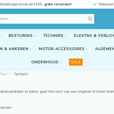
Bestellingen boven de €100,-
gratis verzonden!
Retourner
BESTURING
TECHNIEK
ELEKTRA & VERLIC
N & ANKEREN
MOTOR ACCESSOIRES
ALGEMEN
ONDERHOUD
SALE
-Tops
/
Spiegels
eboardrijder te kijken, gaat het risico van een ongeluk of letsel dr
ducten