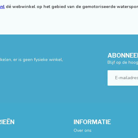
.nl
dé webwinkel op het gebied van de gemotoriseerde waterspor
ABONNEER
elen, er is geen fysieke winkel,
Blijf op de hoo
IEËN
INFORMATIE
Over ons