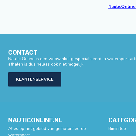
NauticOnline
CONTACT
Nautic Online is een webwinkel gespecialiseerd in watersport artik
afhalen is dus helaas ook niet mogelijk.
KLANTENSERVICE
NAUTICONLINE.NL
CATEGOR
Alles op het gebied van gemotoriseerde
Biminitop
watersport