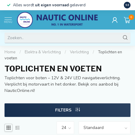
)
Alles wordt
uit eigen voorraad
geleverd
Beste
9.6
0
MENU
Home
/
Elektra & Verlichting
/
Verlichting
/
Toplichten en
voeten
TOPLICHTEN EN VOETEN
Toplichten voor boten – 12V & 24V LED navigatieverlichting.
Verplicht bij motorvaart in het donker. Bekijk ons aanbod bij
NauticOnline.nl!
FILTERS