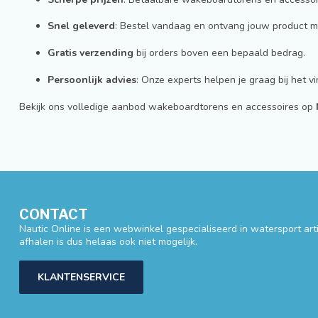
Snel geleverd
: Bestel vandaag en ontvang jouw product mo
Gratis verzending
bij orders boven een bepaald bedrag.
Persoonlijk advies
: Onze experts helpen je graag bij het 
Bekijk ons volledige aanbod wakeboardtorens en accessoires op
CONTACT
Nautic Online is een webwinkel gespecialiseerd in watersport artik
afhalen is dus helaas ook niet mogelijk.
KLANTENSERVICE