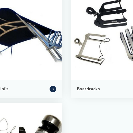
ni's
Boardracks