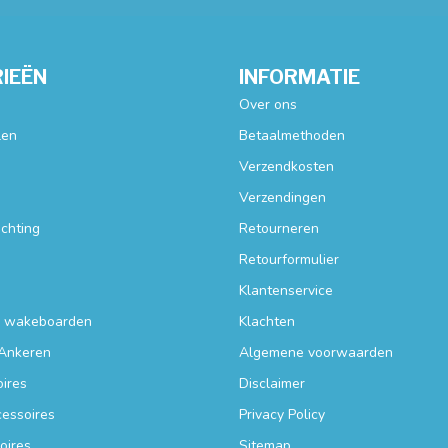
IEËN
INFORMATIE
Over ons
len
Betaalmethoden
Verzendkosten
Verzendingen
ichting
Retourneren
Retourformulier
Klantenservice
n wakeboarden
Klachten
Ankeren
Algemene voorwaarden
ires
Disclaimer
essoires
Privacy Policy
oires
Sitemap