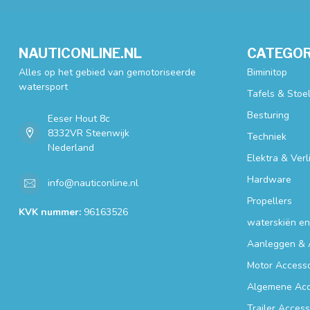
NAUTICONLINE.NL
CATEGOR
Alles op het gebied van gemotoriseerde
Biminitop
watersport
Tafels & Stoe
Besturing
Eeser Hout 8c
8332VR Steenwijk
Techniek
Nederland
Elektra & Verl
Hardware
info@nauticonline.nl
Propellers
KVK nummer:
96163526
waterskiën e
Aanleggen & 
Motor Accesso
Algemene Acc
Trailer Access