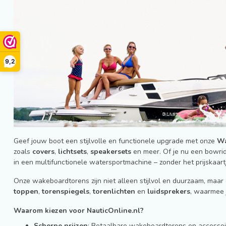
9,2
Geef jouw boot een stijlvolle en functionele upgrade met onze
Wa
zoals
covers
,
lichtsets
,
speakersets
en meer. Of je nu een bowrid
in een multifunctionele watersportmachine – zonder het prijskaar
Onze wakeboardtorens zijn niet alleen stijlvol en duurzaam, maa
toppen
,
torenspiegels
,
torenlichten
en
luidsprekers
, waarmee 
Waarom kiezen voor NauticOnline.nl?
Scherpe prijzen
: Betaalbare wakeboardtorens en accessoir