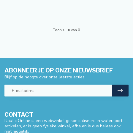
Toon
1
-
0
van 0
ABONNEER JE OP ONZE NIEUWSBRIEF
Blijf op de hoogte over onze laatste acties
CONTACT
Nautic Online is een webwinkel gespecialiseerd in watersport
artikelen, er is geen fysieke winkel, afhalen is dus helaas ook
niet mogelijk.