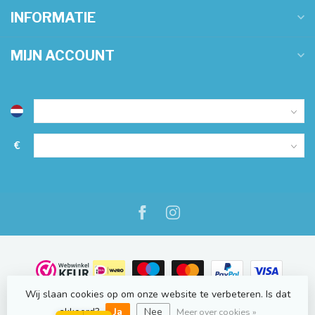
INFORMATIE
MIJN ACCOUNT
€
Wij slaan cookies op om onze website te verbeteren. Is dat
© Copyright 2026 NauticOnline.nl
- Powered by
Lightspeed
-
Lightspeed design
by
Dyvelopment
akkoord?
Ja
Nee
Meer over cookies »