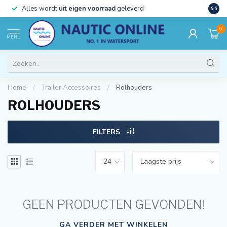
)
Alles wordt
uit eigen voorraad
geleverd
Beste
9.6
0
MENU
Home
/
Trailer Accessoires
/
Rolhouders
ROLHOUDERS
FILTERS
GEEN PRODUCTEN GEVONDEN!
GA VERDER MET WINKELEN