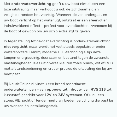
Met
onderwaterverlichting
geeft u uw boot niet alleen een
luxe uitstraling, maar verhoogt u ook de zichtbaarheid en
veiligheid rondom het vaartuig. Wanneer de zon ondergaat en
uw boot verlicht op het water ligt, ontstaat er een sfeervol en
indrukwekkend effect – perfect voor avondtochten, zwemmen bij
de boot of gewoon om uw schip extra stijl te geven.
In tegenstelling tot navigatieverlichting is onderwaterverlichting
niet verplicht
, maar wordt het wel steeds populairder onder
watersporters. Dankzij moderne LED-technologie zijn deze
lampen energiezuinig, duurzaam en bestand tegen de zwaarste
omstandigheden. Kies uit diverse kleuren zoals blauw, wit of RGB
met afstandsbediening en creëer precies de uitstraling die bij uw
boot past.
Bij NauticOnline.nl vindt u een breed assortiment
onderwaterlampen – van
opbouw tot inbouw
, van
RVS 316
tot
kunststof, geschikt voor
12V en 24V systemen
. Of u nu een
sloep, RIB, jacht of tender heeft, wij bieden verlichting die past bij
uw wensen én installatiegemak.