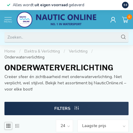
)
Alles wordt
uit eigen voorraad
geleverd
Beste
9.6
0
MENU
Home
/
Elektra & Verlichting
/
Verlichting
/
Onderwaterverlichting
ONDERWATERVERLICHTING
Creëer sfeer én zichtbaarheid met onderwaterverlichting. Niet
verplicht, wel stijlvol. Bekijk het assortiment bij NauticOnline.nl –
voor elke boot!
FILTERS