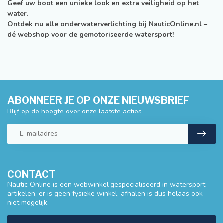
Geef uw boot een unieke look en extra veiligheid op het
water.
Ontdek nu alle onderwaterverlichting bij NauticOnline.nl –
dé webshop voor de gemotoriseerde watersport!
ABONNEER JE OP ONZE NIEUWSBRIEF
Blijf op de hoogte over onze laatste acties
CONTACT
Nautic Online is een webwinkel gespecialiseerd in watersport
artikelen, er is geen fysieke winkel, afhalen is dus helaas ook
niet mogelijk.