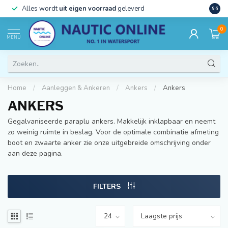
)
Alles wordt
uit eigen voorraad
geleverd
Beste
9.6
0
MENU
Home
/
Aanleggen & Ankeren
/
Ankers
/
Ankers
ANKERS
Gegalvaniseerde paraplu ankers. Makkelijk inklapbaar en neemt
zo weinig ruimte in beslag. Voor de optimale combinatie afmeting
boot en zwaarte anker zie onze uitgebreide omschrijving onder
aan deze pagina.
FILTERS