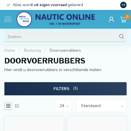
)
Alles wordt
uit eigen voorraad
geleverd
Beste
9.6
0
MENU
Home
/
Besturing
/
Doorvoerrubbers
DOORVOERRUBBERS
Hier vindt u doorvoerrubbers in verschillende maten.
FILTERS