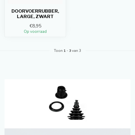
DOORVOERRUBBER,
LARGE, ZWART
€8,95
Op voorraad
Toon
1
-
3
van 3