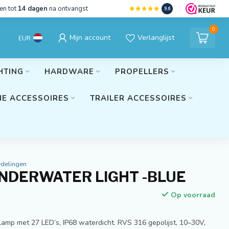
en tot
14 dagen
na ontvangst
9.6
0
Mijn account
Verlanglijst
EUR
HTING
HARDWARE
PROPELLERS
E ACCESSOIRES
TRAILER ACCESSOIRES
rdelingen
UNDERWATER LIGHT -BLUE
Op voorraad
mp met 27 LED’s, IP68 waterdicht. RVS 316 gepolijst, 10–30V,