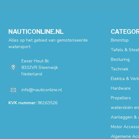
NAUTICONLINE.NL
CATEGOR
Alles op het gebied van gemotoriseerde
Biminitop
watersport
Tafels & Stoe
Besturing
Eeser Hout 8c
8332VR Steenwijk
Techniek
Nederland
Elektra & Verl
Hardware
info@nauticonline.nl
Propellers
KVK nummer:
96163526
waterskiën e
Aanleggen & 
Motor Accesso
Algemene Acc