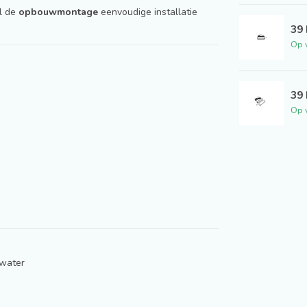
jl de
opbouwmontage
eenvoudige installatie
39 
Op 
39 
Op 
twater