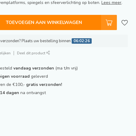
wemplatforms, spiegels en sfeerverlichting op boten.
Lees meer
.
TOEVOEGEN AAN WINKELWAGEN
verzonden? Plaats uw bestelling binnen
06:02:25
lijken
Deel dit product
besteld
vandaag verzonden
(ma t/m vrij)
 eigen voorraad
geleverd
ven de €100,-
gratis verzonden!
t
14 dagen
na ontvangst