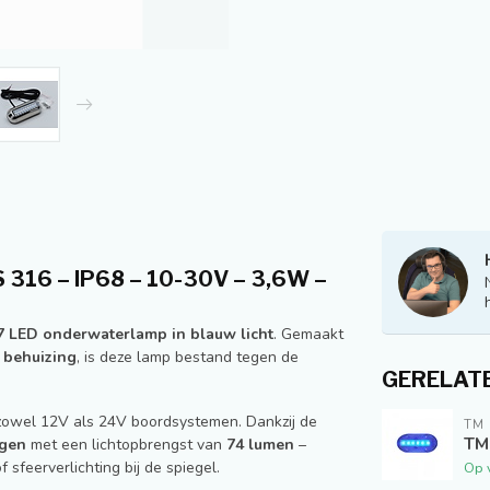
16 – IP68 – 10-30V – 3,6W –
7 LED onderwaterlamp in blauw licht
. Gemaakt
 behuizing
, is deze lamp bestand tegen de
GERELAT
r zowel 12V als 24V boordsystemen. Dankzij de
TM
TM
ogen
met een lichtopbrengst van
74 lumen
–
sfeerverlichting bij de spiegel.
Op 