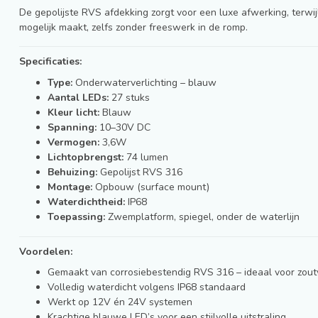
De gepolijste RVS afdekking zorgt voor een luxe afwerking, terwi
mogelijk maakt, zelfs zonder freeswerk in de romp.
Specificaties:
Type:
Onderwaterverlichting – blauw
Aantal LEDs:
27 stuks
Kleur licht:
Blauw
Spanning:
10–30V DC
Vermogen:
3,6W
Lichtopbrengst:
74 lumen
Behuizing:
Gepolijst RVS 316
Montage:
Opbouw (surface mount)
Waterdichtheid:
IP68
Toepassing:
Zwemplatform, spiegel, onder de waterlijn
Voordelen:
Gemaakt van corrosiebestendig RVS 316 – ideaal voor zou
Volledig waterdicht volgens IP68 standaard
Werkt op 12V én 24V systemen
Krachtige blauwe LED’s voor een stijlvolle uitstraling