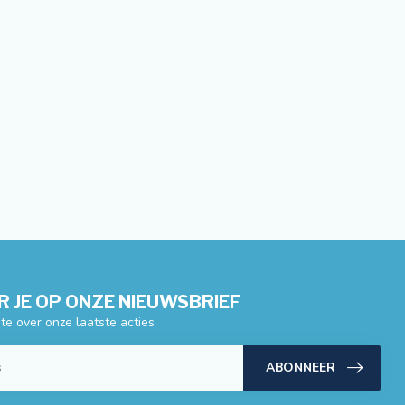
 JE OP ONZE NIEUWSBRIEF
gte over onze laatste acties
ABONNEER