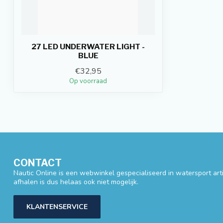
27 LED UNDERWATER LIGHT -
BLUE
€32,95
Op voorraad
CONTACT
Nautic Online is een webwinkel gespecialiseerd in watersport artik
afhalen is dus helaas ook niet mogelijk.
KLANTENSERVICE