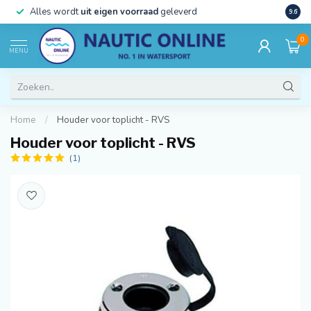
)
Alles wordt
uit eigen voorraad
geleverd
Beste
9.6
0
MENU
Home
/
Houder voor toplicht - RVS
Houder voor toplicht - RVS
(1)