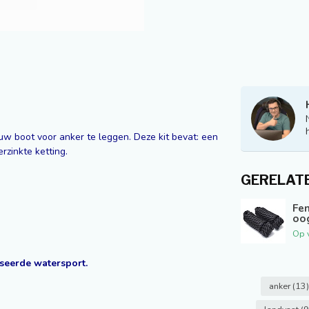
uw boot voor anker te leggen. Deze kit bevat: een
rzinkte ketting.
GERELAT
Fen
oog
Op 
seerde watersport.
anker
(13)