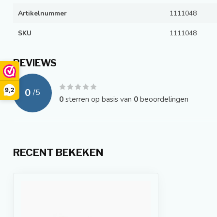
Artikelnummer
1111048
SKU
1111048
REVIEWS
9,2
0
/
5
0
sterren op basis van
0
beoordelingen
RECENT BEKEKEN