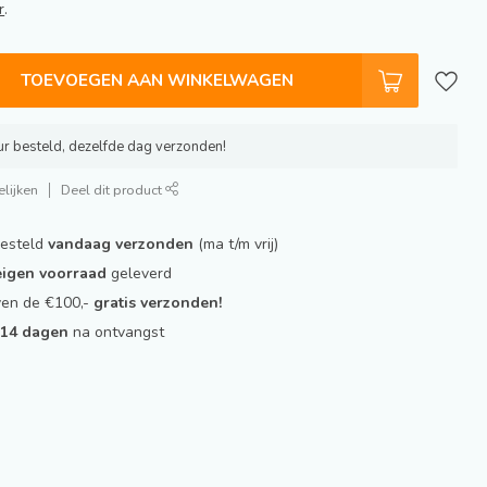
r
.
TOEVOEGEN AAN WINKELWAGEN
r besteld, dezelfde dag verzonden!
lijken
Deel dit product
besteld
vandaag verzonden
(ma t/m vrij)
 eigen voorraad
geleverd
ven de €100,-
gratis verzonden!
t
14 dagen
na ontvangst