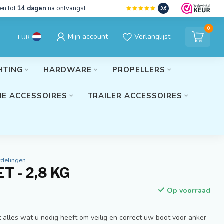
en tot
14 dagen
na ontvangst
9.6
0
Mijn account
Verlanglijst
EUR
HTING
HARDWARE
PROPELLERS
E ACCESSOIRES
TRAILER ACCESSOIRES
rdelingen
 - 2,8 KG
Op voorraad
 alles wat u nodig heeft om veilig en correct uw boot voor anker