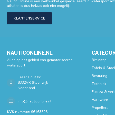
Nautic Online is een webwinkel gespecialiseerd in watersport artik
afhalen is dus helaas ook niet mogelijk.
KLANTENSERVICE
NAUTICONLINE.NL
CATEGOR
Alles op het gebied van gemotoriseerde
Biminitop
watersport
Tafels & Stoe
Besturing
Eeser Hout 8c
8332VR Steenwijk
Techniek
Nederland
Elektra & Verl
Hardware
info@nauticonline.nl
Propellers
KVK nummer:
96163526