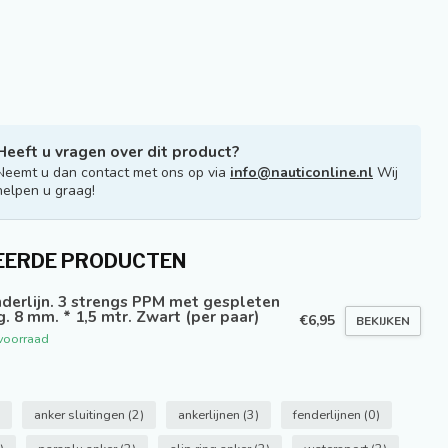
Heeft u vragen over dit product?
Neemt u dan contact met ons op via
info@nauticonline.nl
Wij
helpen u graag!
EERDE PRODUCTEN
derlijn. 3 strengs PPM met gespleten
. 8 mm. * 1,5 mtr. Zwart (per paar)
€6,95
BEKIJKEN
voorraad
anker sluitingen
(2)
ankerlijnen
(3)
fenderlijnen
(0)