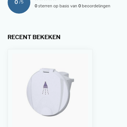
0
/
5
0
sterren op basis van
0
beoordelingen
RECENT BEKEKEN