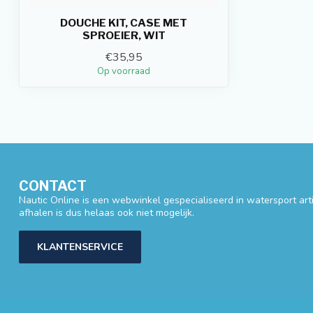
DOUCHE KIT, CASE MET
SPROEIER, WIT
€35,95
Op voorraad
CONTACT
Nautic Online is een webwinkel gespecialiseerd in watersport artik
afhalen is dus helaas ook niet mogelijk.
KLANTENSERVICE