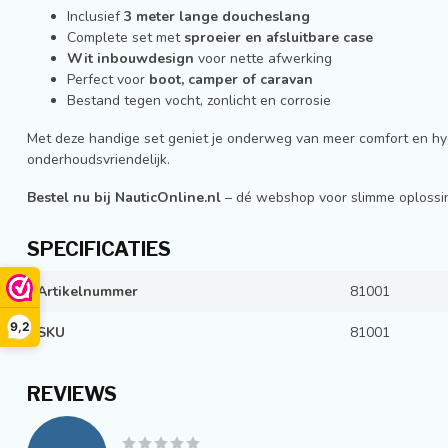
Inclusief
3 meter lange doucheslang
Complete set met
sproeier en afsluitbare case
Wit inbouwdesign
voor nette afwerking
Perfect voor
boot, camper of caravan
Bestand tegen vocht, zonlicht en corrosie
Met deze handige set geniet je onderweg van meer comfort en hyg
onderhoudsvriendelijk.
Bestel nu bij NauticOnline.nl
– dé webshop voor slimme oplossin
SPECIFICATIES
Artikelnummer
81001
9,2
SKU
81001
REVIEWS