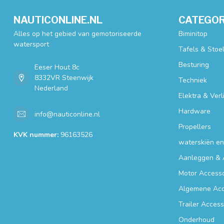
NAUTICONLINE.NL
CATEGOR
Alles op het gebied van gemotoriseerde
Biminitop
watersport
Tafels & Stoe
Besturing
Eeser Hout 8c
8332VR Steenwijk
Techniek
Nederland
Elektra & Verl
Hardware
info@nauticonline.nl
Propellers
KVK nummer:
96163526
waterskiën e
Aanleggen & 
Motor Accesso
Algemene Acc
Trailer Access
Onderhoud