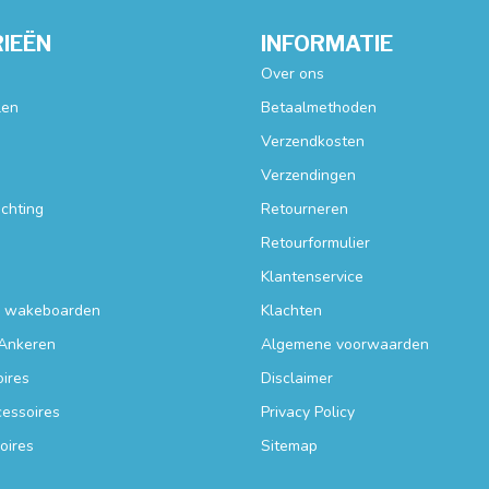
IEËN
INFORMATIE
Over ons
len
Betaalmethoden
Verzendkosten
Verzendingen
ichting
Retourneren
Retourformulier
Klantenservice
n wakeboarden
Klachten
Ankeren
Algemene voorwaarden
ires
Disclaimer
essoires
Privacy Policy
oires
Sitemap