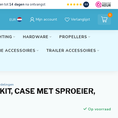
en tot
14 dagen
na ontvangst
9.6
0
Mijn account
Verlanglijst
EUR
HTING
HARDWARE
PROPELLERS
E ACCESSOIRES
TRAILER ACCESSOIRES
rdelingen
KIT, CASE MET SPROEIER,
Op voorraad