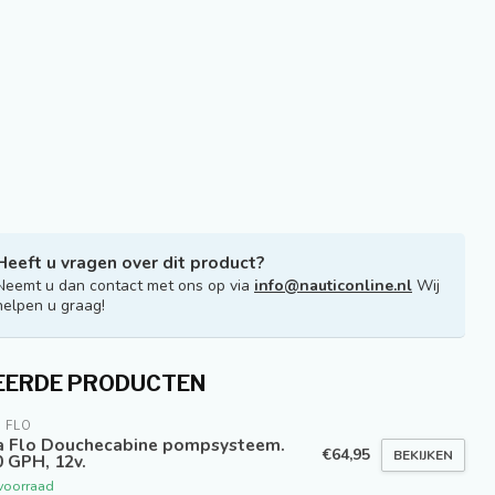
Heeft u vragen over dit product?
Neemt u dan contact met ons op via
info@nauticonline.nl
Wij
helpen u graag!
EERDE PRODUCTEN
 FLO
a Flo Douchecabine pompsysteem.
€64,95
BEKIJKEN
 GPH, 12v.
voorraad