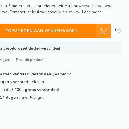
met 3 meter slang, sproeier en witte inbouwcase. Ideaal voor
van. Compact, gebruiksvriendelijk en stijlvol.
Lees meer
.
TOEVOEGEN AAN WINKELWAGEN
r besteld, dezelfde dag verzonden!
lijken
Deel dit product
besteld
vandaag verzonden
(ma t/m vrij)
 eigen voorraad
geleverd
ven de €100,-
gratis verzonden!
t
14 dagen
na ontvangst