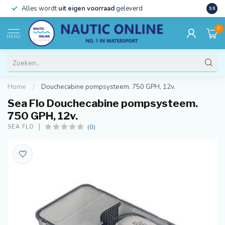
)
Alles wordt
uit eigen voorraad
geleverd
Beste
9.6
0
MENU
Home
/
Douchecabine pompsysteem. 750 GPH, 12v.
Sea Flo Douchecabine pompsysteem.
750 GPH, 12v.
(0)
SEA FLO