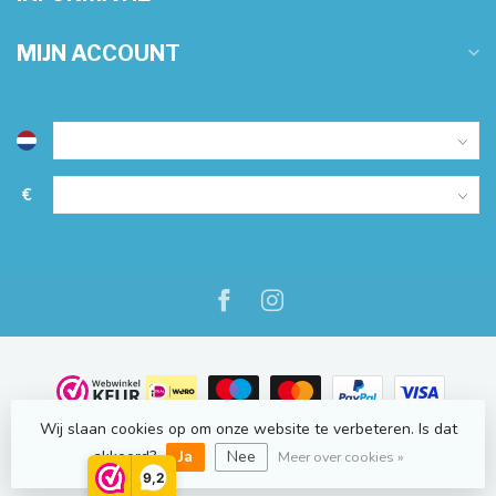
MIJN ACCOUNT
€
Wij slaan cookies op om onze website te verbeteren. Is dat
© Copyright 2026 NauticOnline.nl
- Powered by
Lightspeed
-
Lightspeed design
by
Dyvelopment
akkoord?
Ja
Nee
Meer over cookies »
9,2