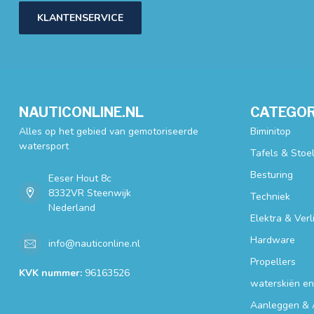
KLANTENSERVICE
NAUTICONLINE.NL
CATEGOR
Alles op het gebied van gemotoriseerde
Biminitop
watersport
Tafels & Stoe
Besturing
Eeser Hout 8c
8332VR Steenwijk
Techniek
Nederland
Elektra & Verl
Hardware
info@nauticonline.nl
Propellers
KVK nummer:
96163526
waterskiën e
Aanleggen & 