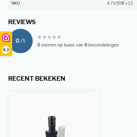
SKU
4,71059E+12
REVIEWS
0
/
5
0
sterren op basis van
0
beoordelingen
9,2
RECENT BEKEKEN