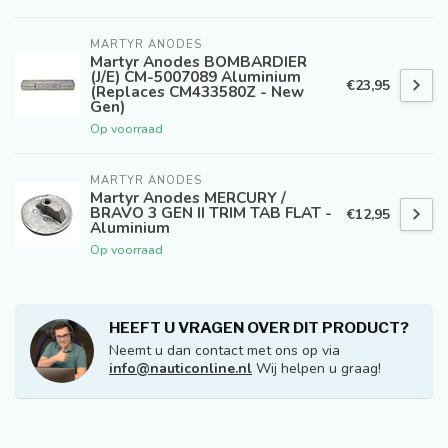
MARTYR ANODES
Martyr Anodes BOMBARDIER
(J/E) CM-5007089 Aluminium
€23,95
(Replaces CM433580Z - New
Gen)
Op voorraad
MARTYR ANODES
Martyr Anodes MERCURY /
BRAVO 3 GEN II TRIM TAB FLAT -
€12,95
Aluminium
Op voorraad
HEEFT U VRAGEN OVER DIT PRODUCT?
Neemt u dan contact met ons op via
info@nauticonline.nl
Wij helpen u graag!