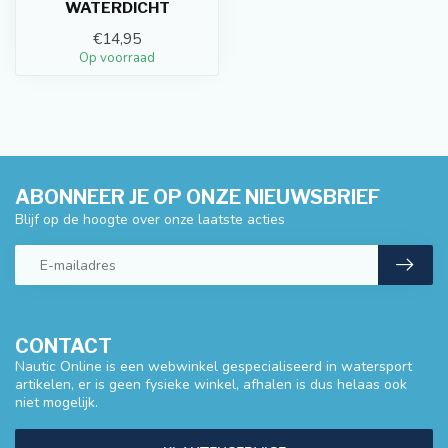
WATERDICHT
€14,95
Op voorraad
ABONNEER JE OP ONZE NIEUWSBRIEF
Blijf op de hoogte over onze laatste acties
CONTACT
Nautic Online is een webwinkel gespecialiseerd in watersport
artikelen, er is geen fysieke winkel, afhalen is dus helaas ook
niet mogelijk.