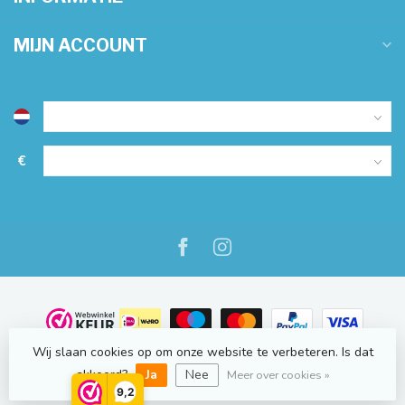
MIJN ACCOUNT
€
Wij slaan cookies op om onze website te verbeteren. Is dat
© Copyright 2026 NauticOnline.nl
- Powered by
Lightspeed
-
Lightspeed design
by
Dyvelopment
akkoord?
Ja
Nee
Meer over cookies »
9,2