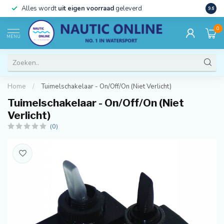
)
Alles wordt
uit eigen voorraad
geleverd
Beste
9.6
0
MENU
Home
/
Tuimelschakelaar - On/Off/On (Niet Verlicht)
Tuimelschakelaar - On/Off/On (Niet
Verlicht)
(0)