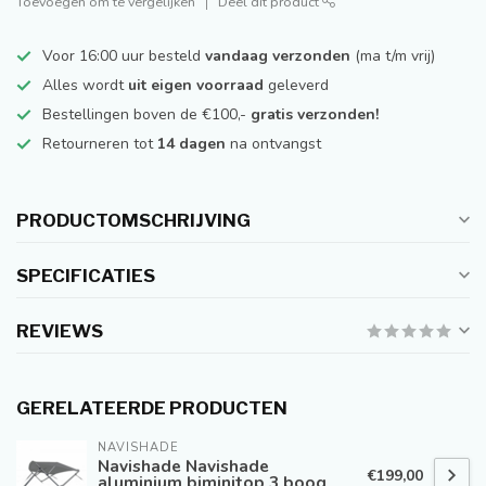
Toevoegen om te vergelijken
Deel dit product
Voor 16:00 uur besteld
vandaag verzonden
(ma t/m vrij)
Alles wordt
uit eigen voorraad
geleverd
Bestellingen boven de €100,-
gratis verzonden!
Retourneren tot
14 dagen
na ontvangst
PRODUCTOMSCHRIJVING
SPECIFICATIES
REVIEWS
GERELATEERDE PRODUCTEN
NAVISHADE
Navishade Navishade
€199,00
aluminium biminitop 3 boog