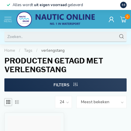
)
Alles wordt
uit eigen voorraad
geleverd
Beste
9.6
0
MENU
Home
/
Tags
/
verlengstang
PRODUCTEN GETAGD MET
VERLENGSTANG
FILTERS