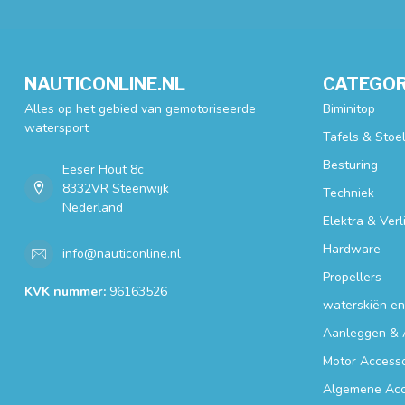
NAUTICONLINE.NL
CATEGOR
Alles op het gebied van gemotoriseerde
Biminitop
watersport
Tafels & Stoe
Besturing
Eeser Hout 8c
8332VR Steenwijk
Techniek
Nederland
Elektra & Verl
Hardware
info@nauticonline.nl
Propellers
KVK nummer:
96163526
waterskiën e
Aanleggen & 
Motor Accesso
Algemene Acc