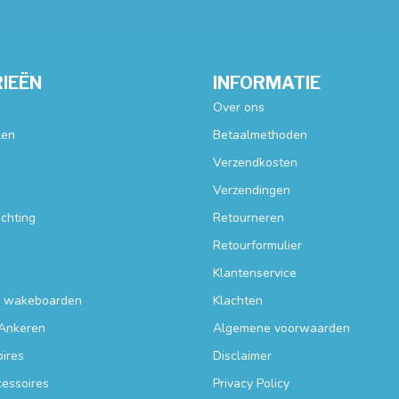
IEËN
INFORMATIE
Over ons
len
Betaalmethoden
Verzendkosten
Verzendingen
ichting
Retourneren
Retourformulier
Klantenservice
n wakeboarden
Klachten
Ankeren
Algemene voorwaarden
ires
Disclaimer
essoires
Privacy Policy