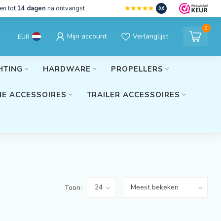
en tot
14 dagen
na ontvangst
9.6
0
Mijn account
Verlanglijst
EUR
HTING
HARDWARE
PROPELLERS
E ACCESSOIRES
TRAILER ACCESSOIRES
Toon: