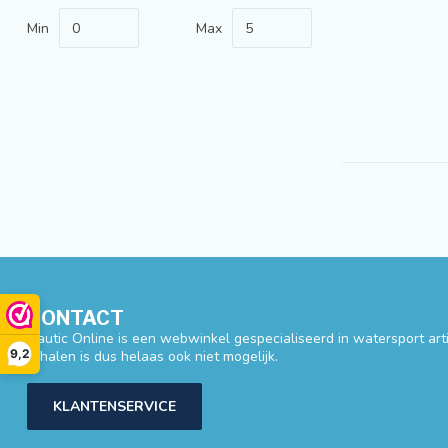
Min
Max
CONTACT
Nautic Online is een webwinkel gespecialiseerd in watersport artik
9,2
afhalen is dus helaas ook niet mogelijk.
KLANTENSERVICE