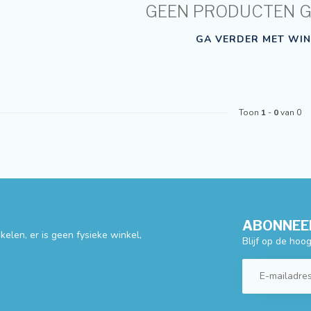
GEEN PRODUCTEN 
GA VERDER MET WIN
Toon
1
-
0
van 0
ABONNEER
elen, er is geen fysieke winkel,
Blijf op de hoo