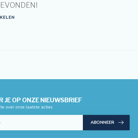
GEVONDEN!
KELEN
 JE OP ONZE NIEUWSBRIEF
gte over onze laatste acties
ABONNEER