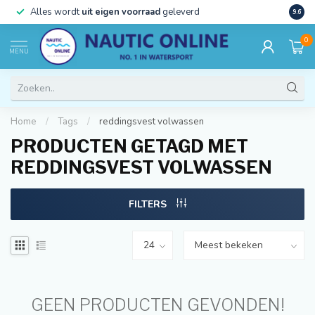
)
Alles wordt
uit eigen voorraad
geleverd
Beste
9.6
0
MENU
Home
/
Tags
/
reddingsvest volwassen
PRODUCTEN GETAGD MET
REDDINGSVEST VOLWASSEN
FILTERS
GEEN PRODUCTEN GEVONDEN!