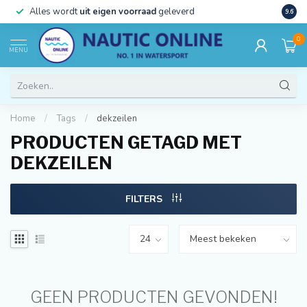
)
Alles wordt
uit eigen voorraad
geleverd
Beste
9.6
0
MENU
Home
/
Tags
/
dekzeilen
PRODUCTEN GETAGD MET
DEKZEILEN
FILTERS
GEEN PRODUCTEN GEVONDEN!