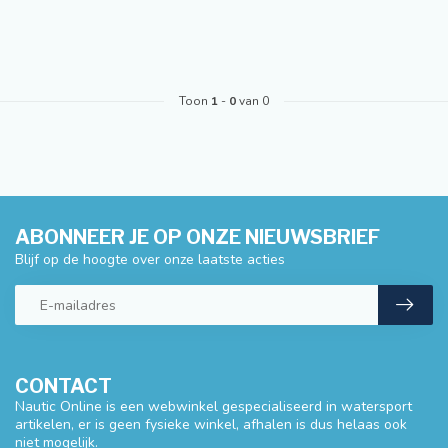
Toon
1
-
0
van 0
ABONNEER JE OP ONZE NIEUWSBRIEF
Blijf op de hoogte over onze laatste acties
CONTACT
Nautic Online is een webwinkel gespecialiseerd in watersport
artikelen, er is geen fysieke winkel, afhalen is dus helaas ook
niet mogelijk.