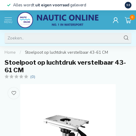
)
Alles wordt
uit eigen voorraad
geleverd
Beste
9.6
0
MENU
Home
/
Stoelpoot op luchtdruk verstelbaar 43-61 CM
Stoelpoot op luchtdruk verstelbaar 43-
61 CM
(0)