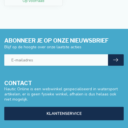
Op voorraad
ABONNEER JE OP ONZE NIEUWSBRIEF
Blijf op de hoogte over onze laatste acties
CONTACT
Nautic Online is een webwinkel gespecialiseerd in watersport
artikelen, er is geen fysieke winkel, afhalen is dus helaas ook
niet mogelijk.
KLANTENSERVICE