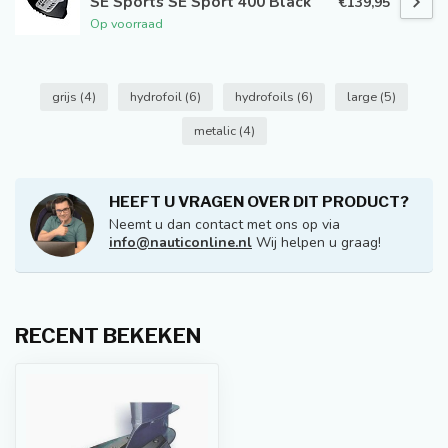
SE Sports SE Sport 400 Black
€139,95
Op voorraad
grijs
(4)
hydrofoil
(6)
hydrofoils
(6)
large
(5)
metalic
(4)
HEEFT U VRAGEN OVER DIT PRODUCT?
Neemt u dan contact met ons op via
info@nauticonline.nl
Wij helpen u graag!
RECENT BEKEKEN