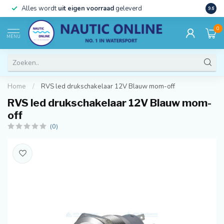
)
Alles wordt
uit eigen voorraad
geleverd
Beste
9.6
0
MENU
Home
/
RVS led drukschakelaar 12V Blauw mom-off
RVS led drukschakelaar 12V Blauw mom-
off
(0)