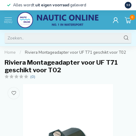
)
Alles wordt
uit eigen voorraad
geleverd
Beste
9.6
0
MENU
Home
/
Riviera Montageadapter voor UF T71 geschikt voor T02
Riviera Montageadapter voor UF T71
geschikt voor T02
(0)