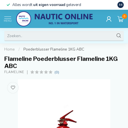
)
Alles wordt
uit eigen voorraad
geleverd
Beste
9.6
0
MENU
Home
/
Poederblusser Flameline 1KG ABC
Flameline Poederblusser Flameline 1KG
ABC
(0)
FLAMELINE