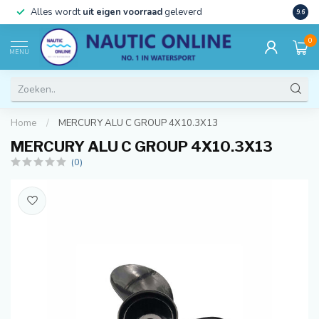
)
Alles wordt
uit eigen voorraad
geleverd
Beste
9.6
0
MENU
Home
/
MERCURY ALU C GROUP 4X10.3X13
MERCURY ALU C GROUP 4X10.3X13
(0)