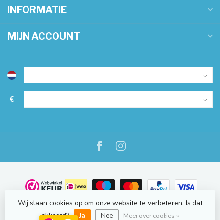
INFORMATIE
MIJN ACCOUNT
€
Wij slaan cookies op om onze website te verbeteren. Is dat
© Copyright 2026 NauticOnline.nl
- Powered by
Lightspeed
-
Lightspeed design
by
Dyvelopment
akkoord?
Ja
Nee
Meer over cookies »