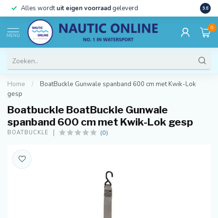
)
Alles wordt
uit eigen voorraad
geleverd
Beste
9.6
0
MENU
Home
/
BoatBuckle Gunwale spanband 600 cm met Kwik-Lok
gesp
Boatbuckle BoatBuckle Gunwale
spanband 600 cm met Kwik-Lok gesp
(0)
BOATBUCKLE