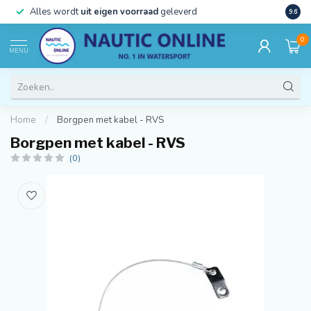
)
Alles wordt
uit eigen voorraad
geleverd
Beste
9.6
0
MENU
Home
/
Borgpen met kabel - RVS
Borgpen met kabel - RVS
(0)