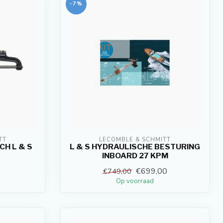
-7%
TT
LECOMBLE & SCHMITT
H L & S
L & S HYDRAULISCHE BESTURING
INBOARD 27 KPM
€699,00
€749,00
Op voorraad