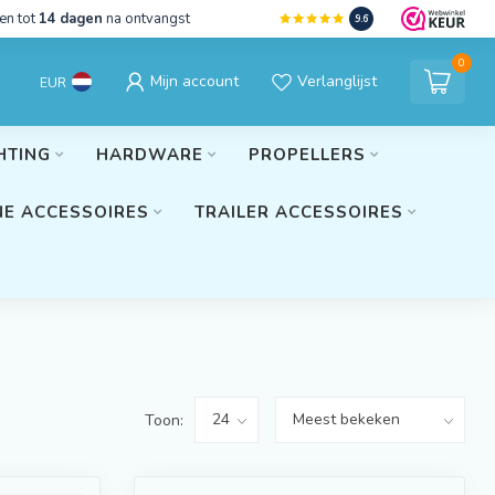
en tot
14 dagen
na ontvangst
9.6
0
Mijn account
Verlanglijst
EUR
HTING
HARDWARE
PROPELLERS
E ACCESSOIRES
TRAILER ACCESSOIRES
Toon: