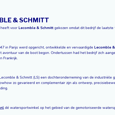
BLE & SCHMITT
heeft voor
Lecomble & Schmitt
gekozen omdat dit bedrijf de laatste
947 in Parijs werd opgericht, ontwikkelde en vervaardigde
Lecomble &
et avontuur van de boot begon. Ondertussen had het bedrijf zich aange
 Frankrijk.
 Lecomble & Schmitt (LS) een dochteronderneming van de industriële g
nowhow zo gevarieerd en complementair zijn als ontwerp, precisiebewer
ding.
.nl
dé watersportwinkel op het gebied van de gemotoriseerde watersp