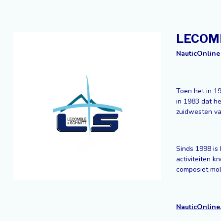
LECOM
NauticOnline
Toen het in 1
in 1983 dat h
zuidwesten van
Sinds 1998 is
activiteiten k
composiet mol
NauticOnline