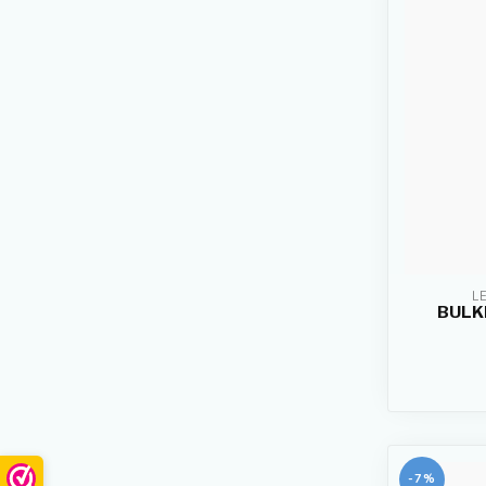
L
BULK
-7%