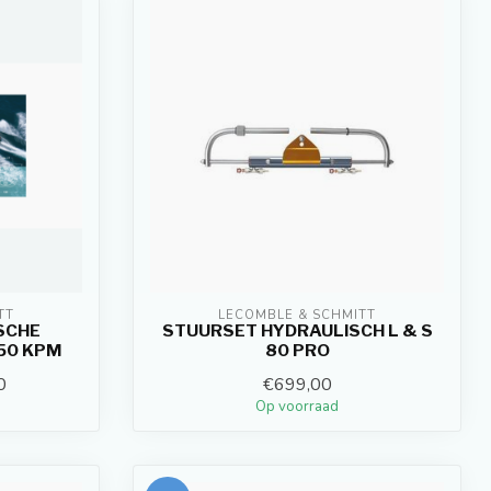
TT
LECOMBLE & SCHMITT
ISCHE
STUURSET HYDRAULISCH L & S
50 KPM
80 PRO
0
€699,00
Op voorraad