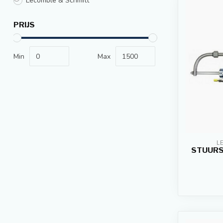
Lecomble & Schmitt
PRIJS
Min
Max
L
STUURS