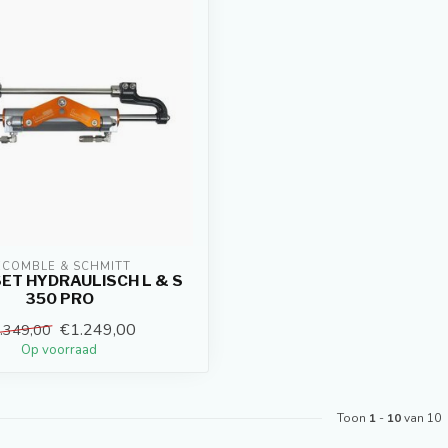
ECOMBLE & SCHMITT
ET HYDRAULISCH L & S
350 PRO
€1.249,00
.349,00
Op voorraad
Toon
1
-
10
van 10