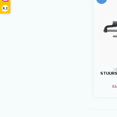
9,2
L
STUURS
€1