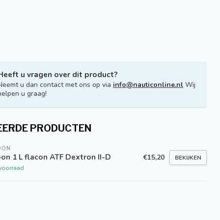
Heeft u vragen over dit product?
Neemt u dan contact met ons op via
info@nauticonline.nl
Wij
helpen u graag!
EERDE PRODUCTEN
OON
on 1 L flacon ATF Dextron II-D
€15,20
BEKIJKEN
voorraad