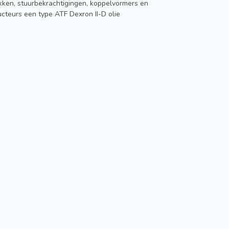
akken, stuurbekrachtigingen, koppelvormers en
teurs een type ATF Dexron II-D olie