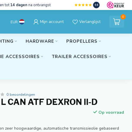
en tot
14 dagen
na ontvangst
9.6
0
Mijn account
Verlanglijst
EUR
HTING
HARDWARE
PROPELLERS
E ACCESSOIRES
TRAILER ACCESSOIRES
0 beoordelingen
L CAN ATF DEXRON II-D
Op voorraad
een zeer hoogwaardige, automatische transmissieolie gebaseerd