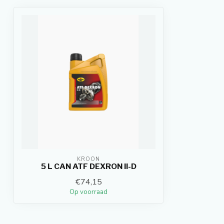
KROON
5 L CAN ATF DEXRON II-D
€74,15
Op voorraad