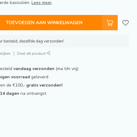
erde basisoliën.
Lees meer
.
TOEVOEGEN AAN WINKELWAGEN
r besteld, dezelfde dag verzonden!
lijken
Deel dit product
besteld
vandaag verzonden
(ma t/m vrij)
 eigen voorraad
geleverd
ven de €100,-
gratis verzonden!
t
14 dagen
na ontvangst