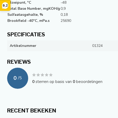
Vloeipunt, °C
-48
9,2
Total Base Number, mgKOH/g
0,9
Sulfaatasgehalte, %
0,18
Brookfield -40°C, mPa.s
25690
SPECIFICATIES
Artikelnummer
01324
REVIEWS
0
/
5
0
sterren op basis van
0
beoordelingen
RECENT BEKEKEN