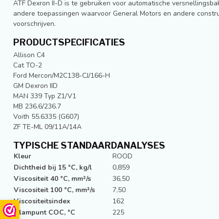
ATF Dexron II-D is te gebruiken voor automatische versnellingsb
andere toepassingen waarvoor General Motors en andere construc
voorschrijven.
PRODUCTSPECIFICATIES
Allison C4
Cat TO-2
Ford Mercon/M2C138-CJ/166-H
GM Dexron IID
MAN 339 Typ Z1/V1
MB 236.6/236.7
Voith 55.6335 (G607)
ZF TE-ML 09/11A/14A
TYPISCHE STANDAARDANALYSES
Kleur
ROOD
Dichtheid bij 15 °C, kg/l
0,859
Viscositeit 40 °C, mm²/s
36,50
Viscositeit 100 °C, mm²/s
7,50
Viscositeitsindex
162
Vlampunt COC, °C
225