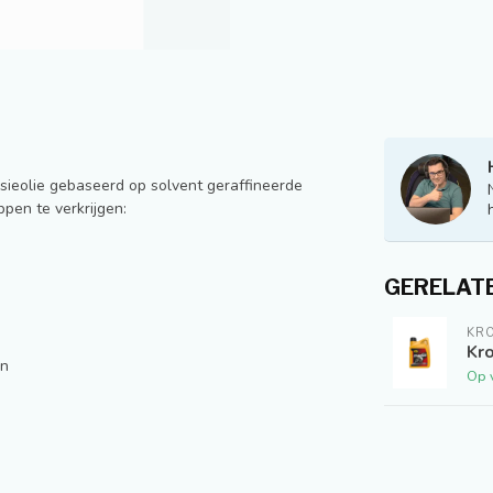
sieolie gebaseerd op solvent geraffineerde
pen te verkrijgen:
GERELAT
KR
Kro
en
Op 