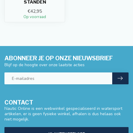
STANDEN
€42,95
Op voorraad
ABONNEER JE OP ONZE NIEUWSBRIEF
Blijf op de hoogte over onze laatste acties
CONTACT
Nautic Online is een webwinkel gespecialiseerd in watersport
artikelen, er is geen fysieke winkel, afhalen is dus helaas ook
niet mogelijk.