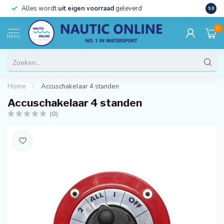
)
Alles wordt
uit eigen voorraad
geleverd
Beste
9.6
0
MENU
Home
/
Accuschakelaar 4 standen
Accuschakelaar 4 standen
(0)