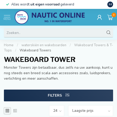
)
Alles wordt
uit eigen voorraad
geleverd
Beste
9.6
0
MENU
Home
/
waterskiën en wakeboarden
/
Wakeboard Towers & T-
Tops
/
Wakeboard Towers
WAKEBOARD TOWER
Monster Towers zijn betaalbaar, dus zelfs na uw aankoop, kunt u
nog steeds een breed scala aan accessoires zoals, luidsprekers,
verlichting en meer aanschaffen.
FILTERS