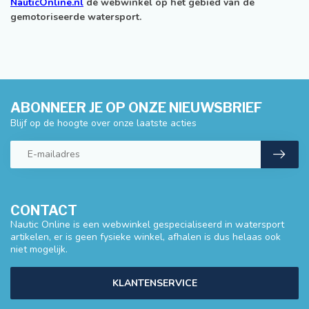
NauticOnline.nl
dé webwinkel op het gebied van de
gemotoriseerde watersport.
ABONNEER JE OP ONZE NIEUWSBRIEF
Blijf op de hoogte over onze laatste acties
CONTACT
Nautic Online is een webwinkel gespecialiseerd in watersport
artikelen, er is geen fysieke winkel, afhalen is dus helaas ook
niet mogelijk.
KLANTENSERVICE