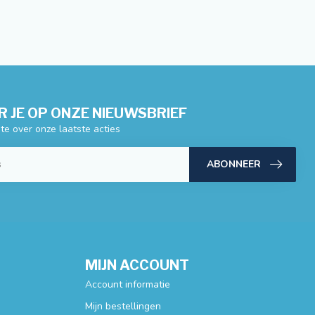
 JE OP ONZE NIEUWSBRIEF
gte over onze laatste acties
ABONNEER
MIJN ACCOUNT
Account informatie
Mijn bestellingen