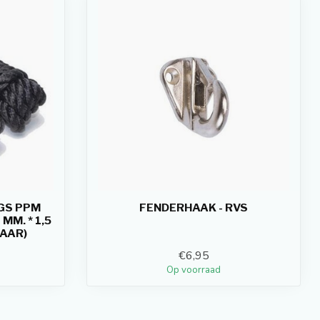
NGS PPM
FENDERHAAK - RVS
MM. * 1,5
PAAR)
€6,95
Op voorraad