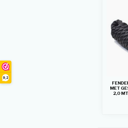
9,2
FENDER
MET GE
2,0 M