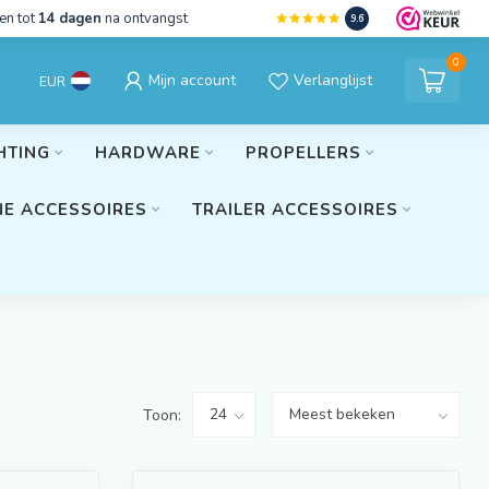
en tot
14 dagen
na ontvangst
9.6
0
Mijn account
Verlanglijst
EUR
HTING
HARDWARE
PROPELLERS
E ACCESSOIRES
TRAILER ACCESSOIRES
Toon: