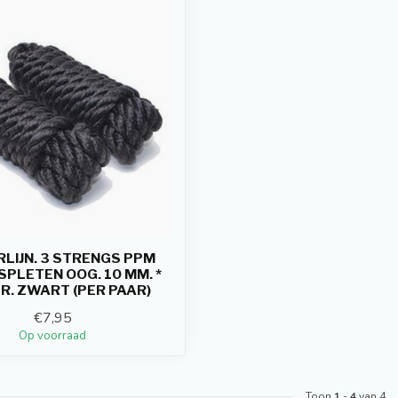
LIJN. 3 STRENGS PPM
SPLETEN OOG. 10 MM. *
TR. ZWART (PER PAAR)
€7,95
Op voorraad
Toon
1
-
4
van 4