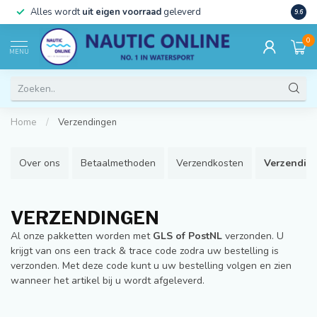
)
Alles wordt
uit eigen voorraad
geleverd
Beste
9.6
0
MENU
Home
/
Verzendingen
Over ons
Betaalmethoden
Verzendkosten
Verzendin
VERZENDINGEN
Al onze pakketten worden met
GLS of PostNL
verzonden. U
krijgt van ons een track & trace code zodra uw bestelling is
verzonden. Met deze code kunt u uw bestelling volgen en zien
wanneer het artikel bij u wordt afgeleverd.