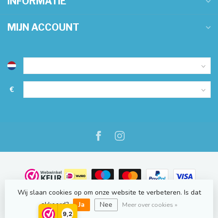
INFORMATIE
MIJN ACCOUNT
€
Wij slaan cookies op om onze website te verbeteren. Is dat
© Copyright 2026 NauticOnline.nl
- Powered by
Lightspeed
-
akkoord?
Ja
Nee
Lightspeed design
by
Dyvelopment
Meer over cookies »
9,2