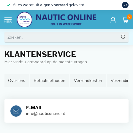
)
Alles wordt
uit eigen voorraad
geleverd
Beste
9.6
0
MENU
KLANTENSERVICE
Hier vindt u antwoord op de meeste vragen
Over ons
Betaalmethoden
Verzendkosten
Verzending
E-MAIL
info@nauticonline.nl